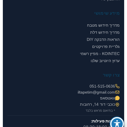
מידע שימושי
מדריך חידוש מטבח
מדריך חידוש דלת
הוראות הדבקה DIY
גלריית פרויקטים
KOINTEC - מפיץ רשמי
ערוץ היוטיוב שלנו
צרו קשר
051-515-0636
iltapetim@gmail.com
וואטסאפ
כוכבי דוד 14, רחובות
* בתיאום מראש בלבד
שעות פעילות:
א-ה 08:30-18:00