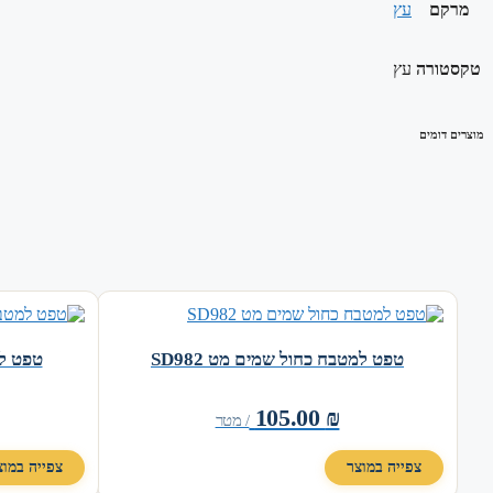
מרקם
עץ
טקסטורה
עץ
מוצרים דומים
טפט למטבח כחול שמים מט SD982
טפט למט
105.00
₪
/ מטר
צפייה במוצר
צפייה במוצ