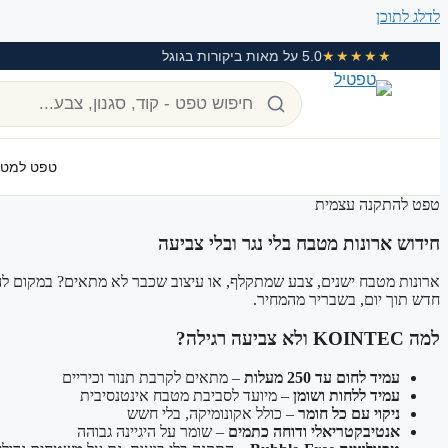
לדלג לתוכן
★★★★★
5.0 על מאות ביקורות בגוגל
טפט למט
טפט להתקנה עצמית
חידוש ארונות מטבח בלי נגר ובלי צביעה
חדש תוך יום, בשבריר מהמחיר.
למה KOINTEC ולא צביעה רגילה?
עמיד לחום עד 250 מעלות
– מתאים לקרבת תנור וכיריים
עמיד ללחות ושומן
– מיועד לסביבת מטבח אינטנסיבית
ניקוי עם כל חומר
– כולל אקונומיקה, בלי חשש
אנטיבקטריאלי ודוחה כתמים
– שומר על היגיינה גבוהה