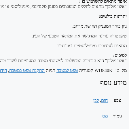
איפה מתאים להשתמש בו :
"אלון מולבן" מתאים לחללים המעוצבים בסגנון סקנדינבי, מינימליסטי או מו
יתרונות בולטים:
גוון בהיר המעניק תחושת מרחב.
טקסטורה עדינה המדגישה את המראה הטבעי של העץ.
מתאים לעיצובים מינימליסטיים ומודרניים.
לסיכום:
"אלון מולבן" הוא הבחירה המושלמת למשטחי מטבח המעוניינות לשדר מראה 
מק"ט
WD840KT
קטגוריה
טפט למטבח
תגיות
התקנת טפט במטבח
,
חידו
מידע נוסף
צבע
חום
,
לבן
גימור
מט