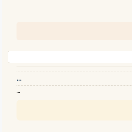
...
...