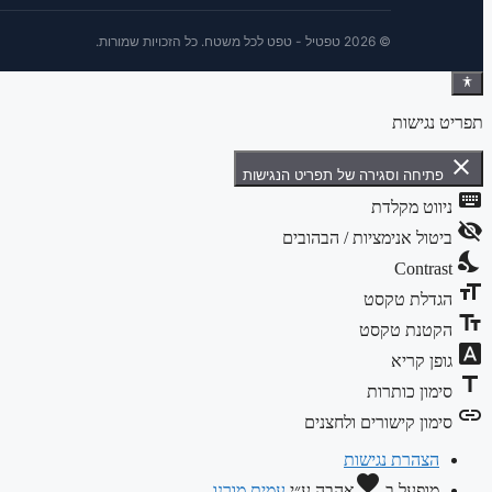
© 2026 טפטיל - טפט לכל משטח. כל הזכויות שמורות.
תפריט נגישות
close
פתיחה וסגירה של תפריט הנגישות
keyboard
ניווט מקלדת
visibility_off
ביטול אנימציות / הבהובים
nights_stay
Contrast
format_size
הגדלת טקסט
text_fields
הקטנת טקסט
font_download
גופן קריא
title
סימון כותרות
link
סימון קישורים ולחצנים
הצהרת נגישות
favorite
מופעל ב
אהבה
ע״י
עמית מורנו