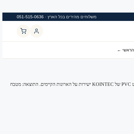
משלוחים מהירים בכל הארץ ·
051-515-0636
הראשי ←
ארונות מטבח ישנים, צבע שמתקלף, או עיצוב שכבר לא מתאים? במקום להחליף מטבח שלם (עשרות אלפי שקלים + שבועות של בלגן) – מדביקים טפט PVC של KOINTEC ישירות על הארונות הקיימים. התוצאה: מטבח