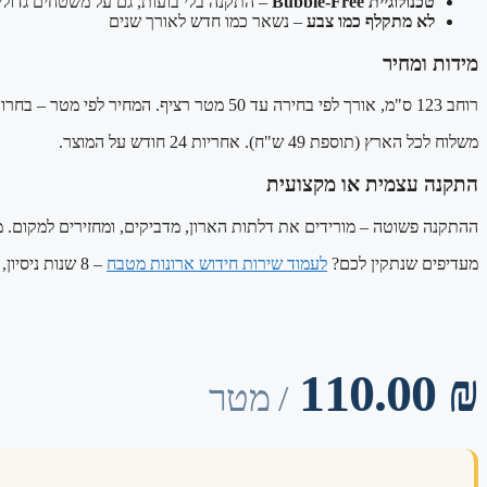
טכנולוגיית Bubble-Free
– התקנה בלי בועות, גם על משטחים גדולי
לא מתקלף כמו צבע
– נשאר כמו חדש לאורך שנים
מידות ומחיר
רוחב 123 ס"מ, אורך לפי בחירה עד 50 מטר רציף. המחיר לפי מטר – בחרו את הכמות שאתם צריכים.
משלוח לכל הארץ (תוספת 49 ש"ח). אחריות 24 חודש על המוצר.
התקנה עצמית או מקצועית
ההתקנה פשוטה – מורידים את דלתות הארון, מדביקים, ומחזירים למקום. מטבח ממ
מעדיפים שנתקין לכם?
לעמוד שירות חידוש ארונות מטבח
– 8 שנות ניסיון, 2,000+ פרויקטים, 5.0 כוכבים.
110.00
₪
/ מטר