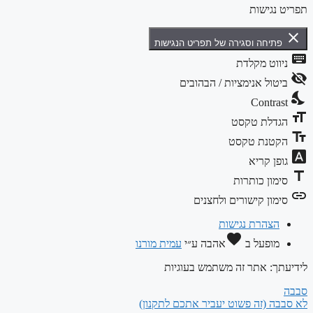
גישות
יחה וסגירה של תפריט הנגישות
וט מקלדת
ול אנימציות / הבהובים
Contr
דלת טקסט
טנת טקסט
ן קריא
ון כותרות
ון קישורים ולחצנים
צהרת נגישות
favorite
ופעל ב
אהבה
ע״י
עמית מורנו
: אתר זה משתמש בעוגיות
 (זה פשוט יעביר אתכם לתקנון)