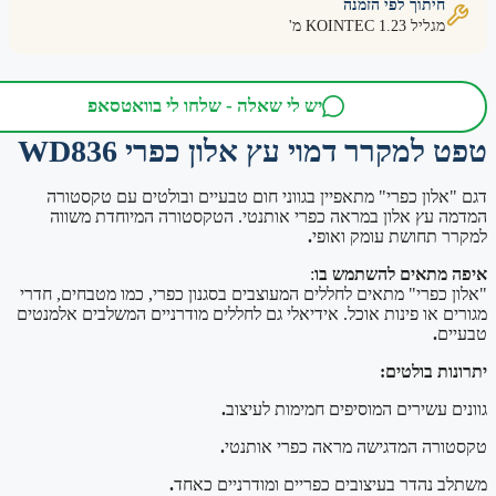
יתוך לפי הזמנה
יל KOINTEC 1.23 מ'
יש לי שאלה - שלחו לי בוואטסאפ
מקרר דמוי עץ אלון כפרי WD836
ון כפרי" מתאפיין בגווני חום טבעיים ובולטים עם טקסטורה
עץ אלון במראה כפרי אותנטי. הטקסטורה המיוחדת משווה
תחושת עומק ואופי
.
תאים להשתמש בו
:
פרי" מתאים לחללים המעוצבים בסגנון כפרי, כמו מטבחים, חדרי
או פינות אוכל. אידיאלי גם לחללים מודרניים המשלבים אלמנטים
.
 בולטים:
עשירים המוסיפים חמימות לעיצוב
.
ה המדגישה מראה כפרי אותנטי
.
הדר בעיצובים כפריים ומודרניים כאחד
.