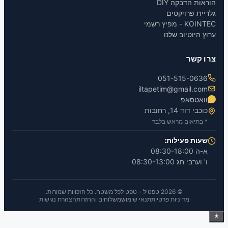
ת הדבקה DIY
ת פרויקטים
 מפיץ רשמי
היוטיוב שלנו
קשר
051-515-06
iltapetim@gmail.c
אטסאפ
י דוד 14, רחובות
בתיאום מראש בלבד
ות פעילות:
08:30-18:
ערבי חג 08:30-13:00
© 2026 טפטיל - טפט לכל משטח. כל הזכויות שמורות.
מדיניות פרטיות
תנאי שימוש
משלוחים והחזרות
הצהרת נגישות