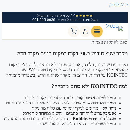
וכן
★★★★★
5.0 על מאות ביקורות בגוגל
משלוחים מהירים בכל הארץ ·
051-515-0636
תקנה עצמית
ש ב-30 דקות במקום קניית מקרר חדש
ם שריטות, חלודה, או צבע שכבר לא מתאים למטבח? במקום
להוציא אלפי שקלים על מקרר חדש – מדביקים טפט PVC של
אה חדש, בשבריר מהמחיר.
מיד למים, אדים וקור
– מיועד לסביבת מקרר ומטבח
ומך במגנטים
– ממשיכים להשתמש במגנטים כרגיל מעל הטפט
יקוי קל
– מתאים לניקוי יומיומי עם כל חומר ניקוי
נטיבקטריאלי ודוחה כתמים
– חשוב במיוחד ליד אוכל
נולוגיית Bubble-Free
– התקנה בלי בועות, גם בפעם הראשונה
מיד לשריטות
– נשאר חלק ונקי לאורך שנים