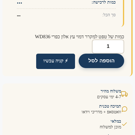
...
כמות לרכישה:
...
סך הכל:
ת של טפט למקרר דמוי עץ אלון כפרי WD836
הוספה לסל
⚡ קניה עכשיו
שלוח מהיר
ימי עסקים
מיכה טכנית
ואטסאפ + מדריכי וידאו
מלאי
וכן למשלוח