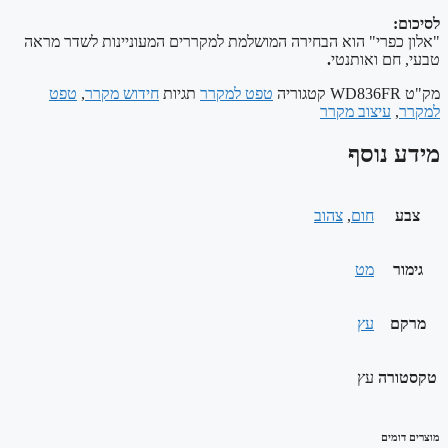
פרי" הוא הבחירה המושלמת למקררים המעוניינות לשדר מראה
ם ואותנטי
.
WD836F
קטגוריה
טפט למקרר
תגיות
חידוש מקרר
,
טפט
עיצוב מקרר
נוסף
חום
,
צהוב
מט
עץ
רה
עץ
מים