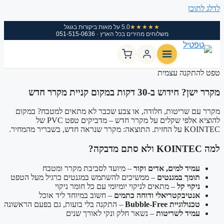
לדלג לתוכן
★★★★★
5.0 על מאות ביקורות בגוגל
משלוחים מהירים בכל הארץ ·
051-515-0636
טפט להתקנה עצמית
מקרר ישן? חידוש ב-30 דקות במקום קניית מקרר חדש
מקרר עם שריטות, חלודה, או צבע שכבר לא מתאים למטבח? במקום
להוציא אלפי שקלים על מקרר חדש – מדביקים טפט PVC של
KOINTEC על החזית. התוצאה: מקרר שנראה חדש, בשבריר מהמחיר.
למה KOINTEC ולא סתם מדבקה?
עמיד למים, אדים וקור
– מיועד לסביבת מקרר ומטבח
תומך במגנטים
– ממשיכים להשתמש במגנטים כרגיל מעל הטפט
ניקוי קל
– מתאים לניקוי יומיומי עם כל חומר ניקוי
אנטיבקטריאלי ודוחה כתמים
– חשוב במיוחד ליד אוכל
טכנולוגיית Bubble-Free
– התקנה בלי בועות, גם בפעם הראשונה
עמיד לשריטות
– נשאר חלק ונקי לאורך שנים