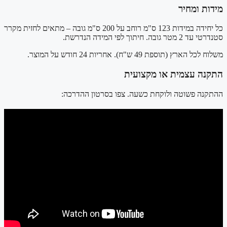
מידות ומחיר
כל יחידה במידות 123 ס"מ רוחב על 200 ס"מ גובה – מתאים לחזית מקרר
סטנדרטי עד 2 מטר גובה. חיתוך לפי המידה הנדרשת.
משלוח לכל הארץ (תוספת 49 ש"ח). אחריות 24 חודש על המוצר.
התקנה עצמית או מקצועית
ההתקנה פשוטה ולוקחת כשעה. צפו בסרטון ההדרכה: