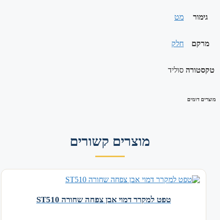
גימור
מט
מרקם
חלק
טקסטורה
סוליד
מוצרים דומים
מוצרים קשורים
טפט למקרר דמוי אבן צפחה שחורה ST510